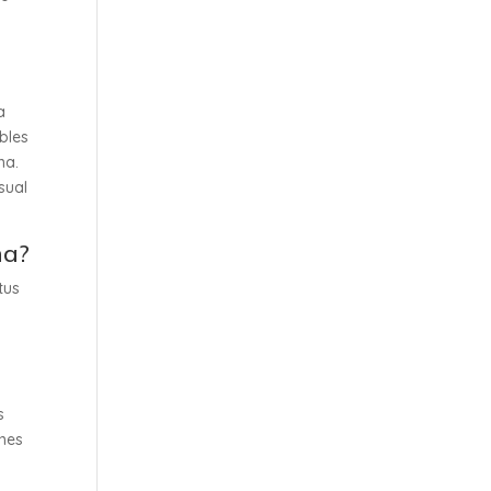
a
bles
na.
sual
na?
tus
s
enes