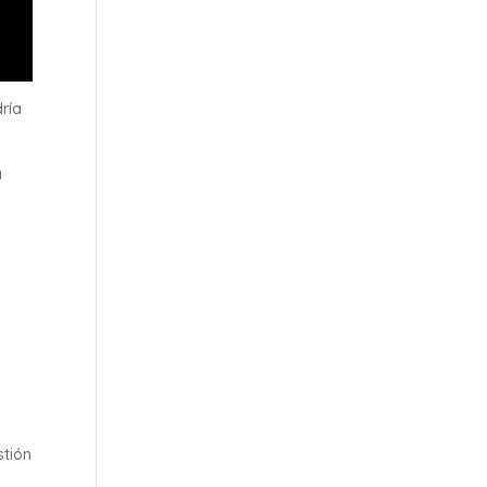
ría
a
stión