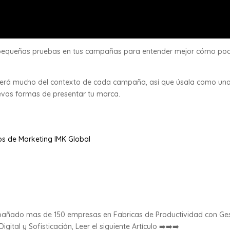
 pequeñas pruebas en tus campañas para entender mejor cómo pod
nderá mucho del contexto de cada campaña, así que úsala como un
evas formas de presentar tu marca.
os de Marketing IMK Global
mpañado mas de 150 empresas en Fabricas de Productividad con Ge
ital y Sofisticación, Leer el siguiente Artículo ➡️➡️➡️